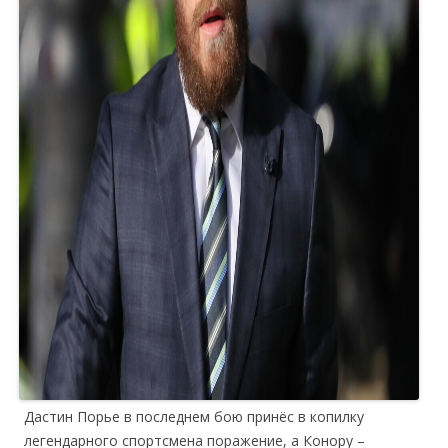
Дастин Порье в последнем бою принёс в копилку
легендарного спортсмена поражение, а Конору –