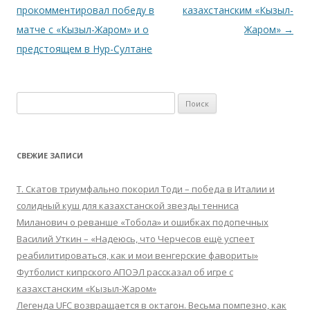
записям
прокомментировал победу в
казахстанским «Кызыл-
матче с «Кызыл-Жаром» и о
Жаром»
→
предстоящем в Нур-Султане
Найти:
СВЕЖИЕ ЗАПИСИ
Т. Скатов триумфально покорил Тоди – победа в Италии и
солидный куш для казахстанской звезды тенниса
Миланович о реванше «Тобола» и ошибках подопечных
Василий Уткин – «Надеюсь, что Черчесов ещё успеет
реабилитироваться, как и мои венгерские фавориты»
Футболист кипрского АПОЭЛ рассказал об игре с
казахстанским «Кызыл-Жаром»
Легенда UFC возвращается в октагон. Весьма помпезно, как