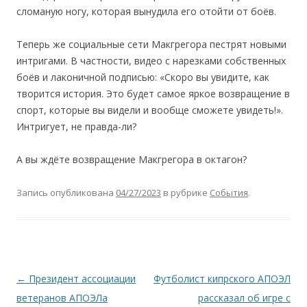
сломаную ногу, которая вынудила его отойти от боёв.
Теперь же социальные сети Макгрегора пестрят новыми
интригами. В частности, видео с нарезками собственных
боёв и лаконичной подписью: «Скоро вы увидите, как
творится история. Это будет самое яркое возвращение в
спорт, которые вы видели и вообще сможете увидеть!».
Интригует, не правда-ли?
А вы ждёте возвращение Макгрегора в октагон?
Запись опубликована
04/27/2023
в рубрике
События
.
Навигация
←
Президент ассоциации
Футболист кипрского АПОЭЛ
по
ветеранов АПОЭЛа
рассказал об игре с